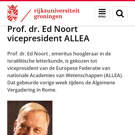
Skip
Skip
Nieuws in 2012
Menu
Zoek
to
to
en
Content
Navigation
zoeken
Prof. dr. Ed Noort
vicepresident ALLEA
Prof. dr. Ed Noort , emeritus hoogleraar in de
Israëlitische letterkunde, is gekozen tot
vicepresident van de Europese Federatie van
nationale Academies van Wetenschappen (ALLEA).
Dat gebeurde vorige week tijdens de Algemene
Vergadering in Rome.