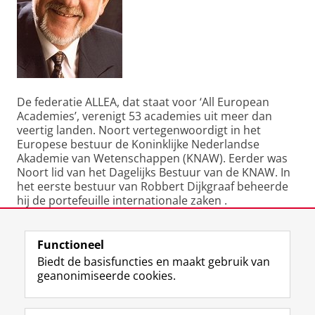
De federatie ALLEA, dat staat voor ‘All European
Academies’, verenigt 53 academies uit meer dan
veertig landen. Noort vertegenwoordigt in het
Europese bestuur de Koninklijke Nederlandse
Akademie van Wetenschappen (KNAW). Eerder was
Noort lid van het Dagelijks Bestuur van de KNAW. In
het eerste bestuur van Robbert Dijkgraaf beheerde
hij de portefeuille internationale zaken .
Laatst gewijzigd:
18 augustus 2023 13:52
Functioneel
Biedt de basisfuncties en maakt gebruik van
geanonimiseerde cookies.
F
L
R
I
Y
Volg de RUG
a
i
S
n
o