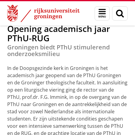
Skip
Skip
Nieuws in 2012
Menu
Zoek
to
to
en
Content
Navigation
zoeken
Opening academisch jaar
PThU-RUG
Groningen biedt PThU stimulerend
onderzoeksmilieu
In de Doopsgezinde kerk in Groningen is het
academisch jaar geopend van de PThU Groningen
en de Groninger theologische faculteit. In aansluiting
op een liturgische viering ging de rector van de
PThU, prof.dr. F.G. Immink, in op de overgang van de
PThU naar Groningen en de aantrekkelijkheid van de
stad voor zowel Nederlandse als internationale
studenten. Er zijn uitstekende condities geschapen
voor een intensieve samenwerking tussen de PThU
en de RUG, en de prachtige locatie van de PThU in