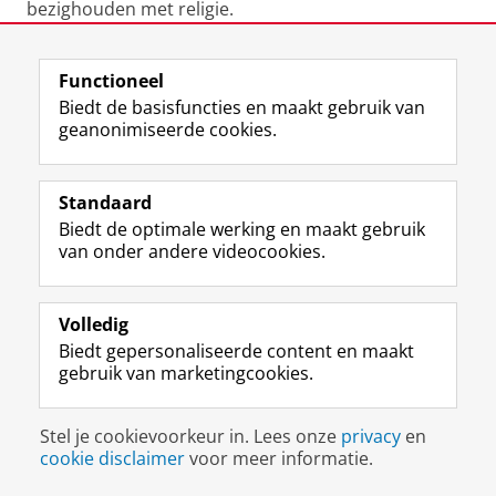
bezighouden met religie.
Laatst gewijzigd:
12 juni 2023 20:17
Functioneel
Biedt de basisfuncties en maakt gebruik van
geanonimiseerde cookies.
F
L
R
I
Y
Volg de RUG
a
i
S
n
o
Standaard
c
n
S
s
u
Biedt de optimale werking en maakt gebruik
e
k
-
t
T
Studiekiezers
van onder andere videocookies.
b
e
f
a
u
Maatschappij/bedrijven
o
d
e
g
b
o
I
e
r
e
Alumni
k
n
d
a
-
Volledig
p
-
R
m
k
Biedt gepersonaliseerde content en maakt
Over ons
a
p
i
-
a
gebruik van marketingcookies.
g
a
j
a
n
i
g
k
c
a
Disclaimer & Copyright
Privacy
Cookies
n
i
s
c
a
Stel je cookievoorkeur in. Lees onze
privacy
en
Inloggen
a
n
u
o
l
cookie disclaimer
voor meer informatie.
R
a
n
u
R