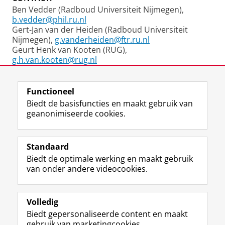
Ben Vedder (Radboud Universiteit Nijmegen),
b.vedder@phil.ru.nl
Gert-Jan van der Heiden (Radboud Universiteit
Nijmegen),
g.vanderheiden@ftr.ru.nl
Geurt Henk van Kooten (RUG),
g.h.van.kooten@rug.nl
Laatst gewijzigd:
12 juni 2023 20:17
Functioneel
Biedt de basisfuncties en maakt gebruik van
geanonimiseerde cookies.
F
L
R
I
Y
Volg de RUG
a
i
S
n
o
Standaard
c
n
S
s
u
Biedt de optimale werking en maakt gebruik
e
k
-
t
T
Studiekiezers
van onder andere videocookies.
b
e
f
a
u
Maatschappij/bedrijven
o
d
e
g
b
o
I
e
r
e
Alumni
k
n
d
a
-
Volledig
p
-
R
m
k
Biedt gepersonaliseerde content en maakt
Over ons
a
p
i
-
a
gebruik van marketingcookies.