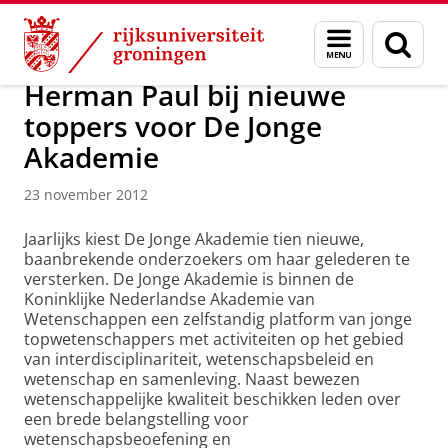
Skip
Skip
Over ons
Actueel
Nieuws
Nieuwsberichten
Menu
Zoek
to
to
en
Content
Navigation
zoeken
Herman Paul bij nieuwe
toppers voor De Jonge
Akademie
23 november 2012
Jaarlijks kiest De Jonge Akademie tien nieuwe,
baanbrekende onderzoekers om haar gelederen te
versterken. De Jonge Akademie is binnen de
Koninklijke Nederlandse Akademie van
Wetenschappen een zelfstandig platform van jonge
topwetenschappers met activiteiten op het gebied
van interdisciplinariteit, wetenschapsbeleid en
wetenschap en samenleving. Naast bewezen
wetenschappelijke kwaliteit beschikken leden over
een brede belangstelling voor
wetenschapsbeoefening en