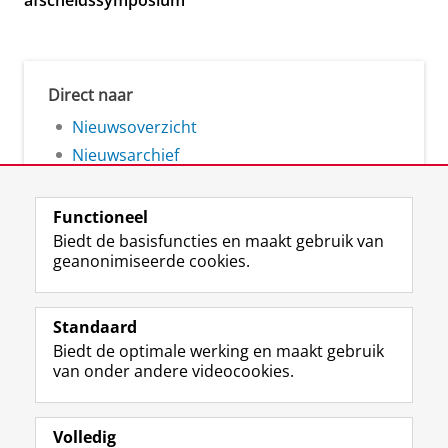
afscheidssymposium
Direct naar
Nieuwsoverzicht
Nieuwsarchief
Functioneel
Biedt de basisfuncties en maakt gebruik van
geanonimiseerde cookies.
F
L
R
I
Y
Volg de RUG
a
i
S
n
o
Standaard
c
n
S
s
u
Biedt de optimale werking en maakt gebruik
e
k
-
t
T
Studiekiezers
van onder andere videocookies.
b
e
f
a
u
Maatschappij/bedrijven
o
d
e
g
b
o
I
e
r
e
Alumni
k
n
d
a
-
Volledig