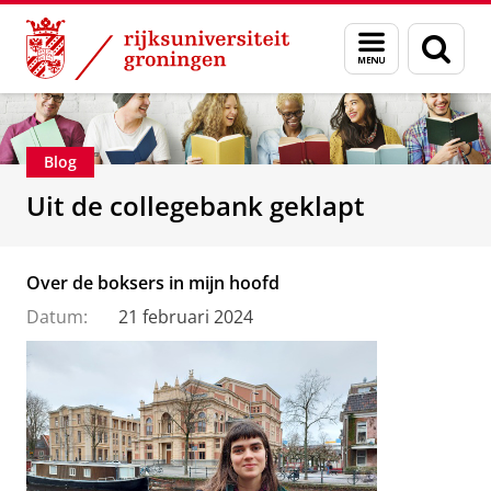
Skip
Skip
Over ons
Faculteit der Letteren
Menu
Zoek
to
to
en
Content
Navigation
zoeken
Blog
Uit de collegebank geklapt
Over de boksers in mijn hoofd
Datum:
21 februari 2024