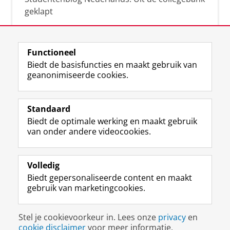
geklapt
Functioneel
Biedt de basisfuncties en maakt gebruik van
geanonimiseerde cookies.
F
L
R
I
Y
Volg de RUG
a
i
S
n
o
Standaard
c
n
S
s
u
Biedt de optimale werking en maakt gebruik
e
k
-
t
T
Studiekiezers
van onder andere videocookies.
b
e
f
a
u
Maatschappij/bedrijven
o
d
e
g
b
o
I
e
r
e
Alumni
k
n
d
a
-
Volledig
p
-
R
m
k
Biedt gepersonaliseerde content en maakt
Over ons
a
p
i
-
a
gebruik van marketingcookies.
g
a
j
a
n
i
g
k
c
a
Disclaimer & Copyright
Privacy
Cookies
n
i
s
c
a
Stel je cookievoorkeur in. Lees onze
privacy
en
Inloggen
a
n
u
o
l
cookie disclaimer
voor meer informatie.