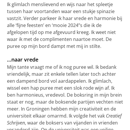
Ik glimlach menslievend en wijs naar het spleetje
tussen haar voortanden waar een stukje spinazie
vastzit. Verder parkeer ik haar vrede en harmonie bij
alle ‘fijne feesten’ en ‘mooie 2024’’s die ik de
afgelopen tijd op me afgevuurd kreeg. Ik weet niet
waar ik met de complimenten naartoe moet. De
puree op mijn bord dampt met mij in stilte.
…naar vrede
Mijn tante vraagt me of ik nog puree wil. Ik bedank
vriendelijk, maar zit enkele tellen later toch achter
een dampend bord vol aardappelen. Ik glimlach,
wissel een hap puree met een slok rode wijn af. Ik
ben harmonieus, vredevol. De boksring in mijn brein
staat er nog, maar de boksende partijen vechten niet
meer. In Groningen hebben mijn creativiteit en de
universiteit elkaar omarmd. Ik volgde het vak
Creatief
Schrijven
, waar de boksers van vijanden in vrienden
veranderd zijn. Op de universiteit was een veilige