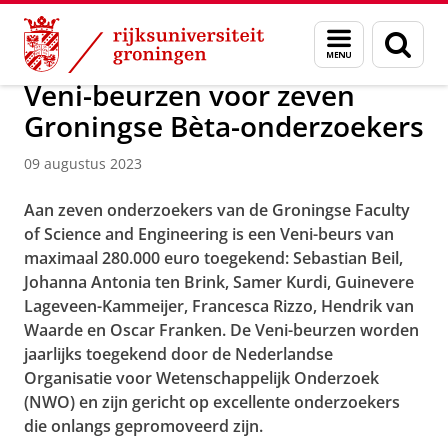
Skip
Skip
Over ons
Faculty of Science and Engineering
Nieuws
Menu
Zoek
to
to
en
Content
Navigation
zoeken
Veni-beurzen voor zeven
Groningse Bèta-onderzoekers
09 augustus 2023
Aan zeven onderzoekers van de Groningse Faculty
of Science and Engineering is een Veni-beurs van
maximaal 280.000 euro toegekend: Sebastian Beil,
Johanna Antonia ten Brink, Samer Kurdi, Guinevere
Lageveen-Kammeijer, Francesca Rizzo, Hendrik van
Waarde en Oscar Franken. De Veni-beurzen worden
jaarlijks toegekend door de Nederlandse
Organisatie voor Wetenschappelijk Onderzoek
(NWO) en zijn gericht op excellente onderzoekers
die onlangs gepromoveerd zijn.