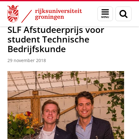
Skip
Skip
Over ons
Faculty of Science and Engineering
Nieuws
Menu
Zoek
to
to
en
Content
Navigation
zoeken
SLF Afstudeerprijs voor
student Technische
Bedrijfskunde
29 november 2018