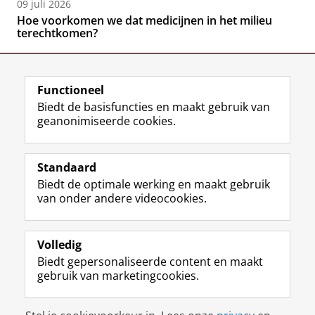
09 juli 2026
Hoe voorkomen we dat medicijnen in het milieu
terechtkomen?
Functioneel
Biedt de basisfuncties en maakt gebruik van
geanonimiseerde cookies.
F
L
R
I
Y
Volg de RUG
a
i
S
n
o
Standaard
c
n
S
s
u
Biedt de optimale werking en maakt gebruik
e
k
-
t
T
Studiekiezers
van onder andere videocookies.
b
e
f
a
u
Maatschappij/bedrijven
o
d
e
g
b
o
I
e
r
e
Alumni
k
n
d
a
-
Volledig
p
-
R
m
k
Biedt gepersonaliseerde content en maakt
Over ons
a
p
i
-
a
gebruik van marketingcookies.
g
a
j
a
n
i
g
k
c
a
Disclaimer & Copyright
Privacy
Cookies
n
i
s
c
a