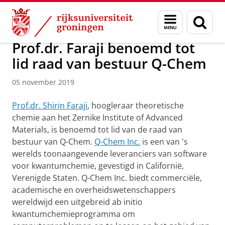
Skip
Skip
Over ons
Faculty of Science and Engineering
Nieuws
Menu
Zoek
to
to
en
Content
Navigation
zoeken
Prof.dr. Faraji benoemd tot
lid raad van bestuur Q-Chem
05 november 2019
Prof.dr. Shirin Faraji
, hoogleraar theoretische
chemie aan het Zernike Institute of Advanced
Materials, is benoemd tot lid van de raad van
bestuur van Q-Chem.
Q-Chem Inc.
is een van 's
werelds toonaangevende leveranciers van software
voor kwantumchemie, gevestigd in Californië,
Verenigde Staten. Q-Chem Inc. biedt commerciële,
academische en overheidswetenschappers
wereldwijd een uitgebreid ab initio
kwantumchemieprogramma om