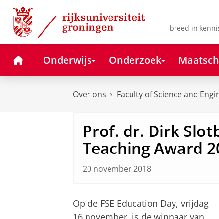
Skip
Skip
to
to
Content
Navigation
breed in kenni
Home
Onderwijs
Onderzoek
Maatsch
Over ons
Faculty of Science and Engi
Prof. dr. Dirk Slo
Teaching Award 2
20 november 2018
Op de FSE Education Day, vrijdag
16 november, is de winnaar van