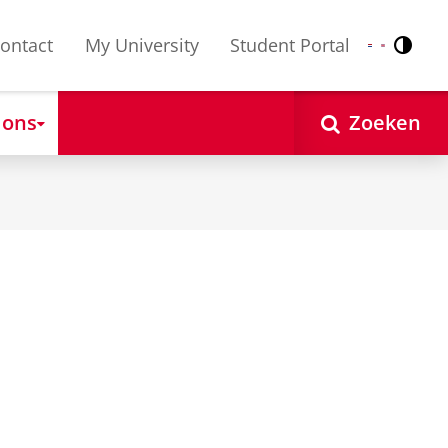
ontact
My University
Student Portal
Contr
Nederlands
English
 ons
Zoeken