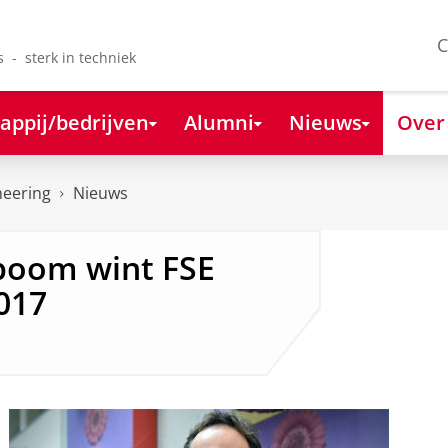
C
s - sterk in techniek
appij/bedrijven
Alumni
Nieuws
Over
neering
Nieuws
tboom wint FSE
017