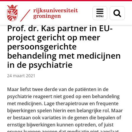
Skip
Skip
Over ons
Faculty of Science and Engineering
Nieuws
Menu
Zoek
to
to
en
Content
Navigation
zoeken
Prof. dr. Kas partner in EU-
project gericht op meer
persoonsgerichte
behandeling met medicijnen
in de psychiatrie
24 maart 2021
Maar liefst twee derde van de patiënten in de
psychiatrie reageert niet goed op een behandeling
met medicijnen. Lage therapietrouw en frequente
bijwerkingen spelen hierin een belangrijke rol. Maar
er bestaan ook variaties in de genen die bepalen of
ernstige bijwerkingen kunnen optreden, of juist
ervoor kunnen zorgen dat medicatie niet aanslaat.