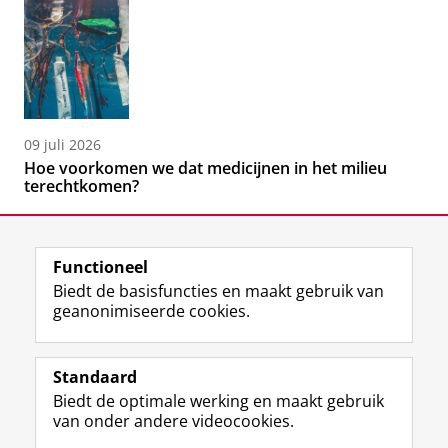
09 juli 2026
Hoe voorkomen we dat medicijnen in het milieu
terechtkomen?
Functioneel
Biedt de basisfuncties en maakt gebruik van
geanonimiseerde cookies.
F
L
R
I
Y
Volg de RUG
a
i
S
n
o
Standaard
c
n
S
s
u
Biedt de optimale werking en maakt gebruik
e
k
-
t
T
Studiekiezers
van onder andere videocookies.
b
e
f
a
u
Maatschappij/bedrijven
o
d
e
g
b