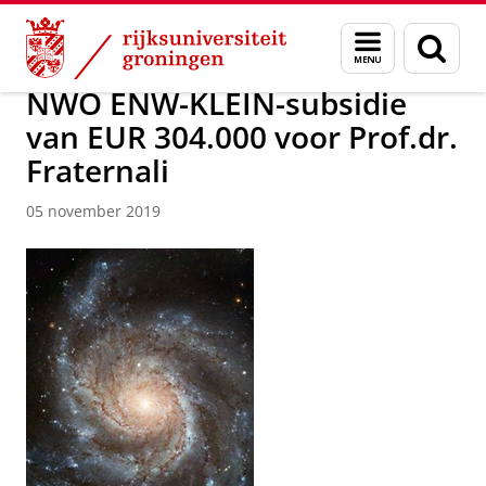
Skip
Skip
Over ons
Faculty of Science and Engineering
Nieuws
Menu
Zoek
to
to
en
Content
Navigation
zoeken
NWO ENW-KLEIN-subsidie
van EUR 304.000 voor Prof.dr.
Fraternali
05 november 2019