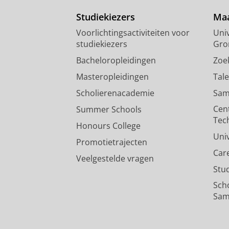
Studiekiezers
Maa
Voorlichtingsactiviteiten voor
Univ
studiekiezers
Gro
Bacheloropleidingen
Zoe
Masteropleidingen
Tal
Scholierenacademie
Sam
Cen
Summer Schools
Tec
Honours College
Uni
Promotietrajecten
Car
Veelgestelde vragen
Stu
Sch
Sam