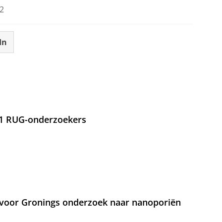
2
In
21 RUG-onderzoekers
voor Gronings onderzoek naar nanoporiën