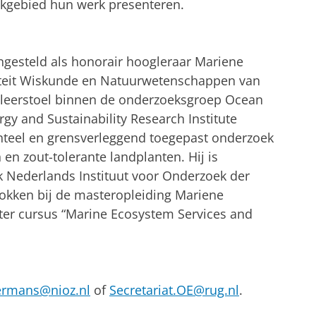
vakgebied hun werk presenteren.
ngesteld als honorair hoogleraar Mariene
lteit Wiskunde en Natuurwetenschappen van
jn leerstoel binnen de onderzoeksgroep Ocean
gy and Sustainability Research Institute
nteel en grensverleggend toegepast onderzoek
en zout-tolerante landplanten. Hij is
jk Nederlands Instituut voor Onderzoek der
okken bij de masteropleiding Mariene
ster cursus “Marine Ecosystem Services and
ermans@nioz.nl
of
Secretariat.OE@rug.nl
.