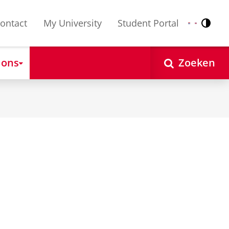
ontact
My University
Student Portal
Contr
Nederlands
English
 ons
Zoeken