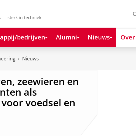
C
s - sterk in techniek
appij/bedrijven
Alumni
Nieuws
Over
neering
Nieuws
en, zeewieren en
nten als
 voor voedsel en