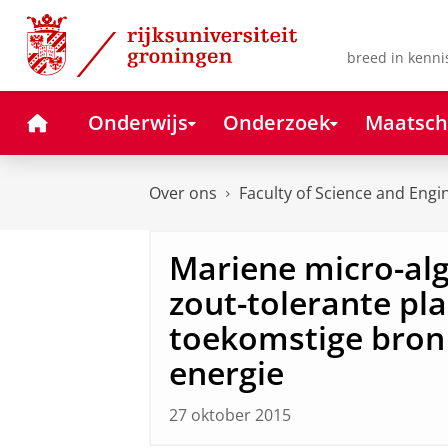
Skip
Skip
to
to
Content
Navigation
breed in kenni
Home
Onderwijs
Onderzoek
Maatsch
Over ons
Faculty of Science and Engi
Mariene micro-alg
zout-tolerante pla
toekomstige bron
energie
27 oktober 2015