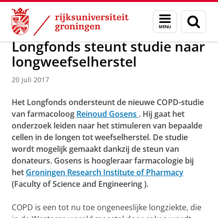
Skip
Skip
Over ons
Faculty of Science and Engineering
Nieuws
Menu
Zoek
to
to
en
Content
Navigation
zoeken
Longfonds steunt studie naar
longweefselherstel
20 juli 2017
Het Longfonds ondersteunt de nieuwe COPD-studie
van farmacoloog
Reinoud Gosens
. Hij gaat het
onderzoek leiden naar het stimuleren van bepaalde
cellen in de longen tot weefselherstel. De studie
wordt mogelijk gemaakt dankzij de steun van
donateurs. Gosens is hoogleraar farmacologie bij
het
Groningen Research Institute of Pharmacy
(Faculty of Science and Engineering
).
COPD is een tot nu toe ongeneeslijke longziekte, die