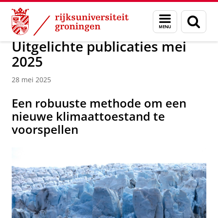
Skip
Skip
Over ons
Faculty of Science and Engineering
Nieuws
Menu
Zoek
to
to
en
Content
Navigation
zoeken
Uitgelichte publicaties mei
2025
28 mei 2025
Een robuuste methode om een
nieuwe klimaattoestand te
voorspellen