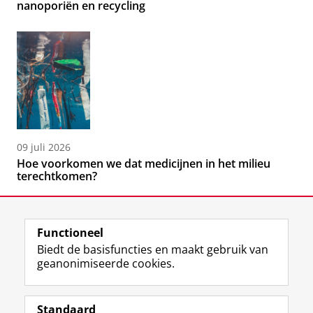
nanoporiën en recycling
09 juli 2026
Hoe voorkomen we dat medicijnen in het milieu
terechtkomen?
Functioneel
Biedt de basisfuncties en maakt gebruik van
geanonimiseerde cookies.
F
L
R
I
Y
Volg de RUG
a
i
S
n
o
Standaard