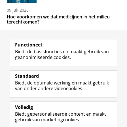
09 juli 2026
Hoe voorkomen we dat medicijnen in het milieu
terechtkomen?
Functioneel
Biedt de basisfuncties en maakt gebruik van
geanonimiseerde cookies.
F
L
R
I
Y
Volg de RUG
a
i
S
n
o
Standaard
c
n
S
s
u
Biedt de optimale werking en maakt gebruik
e
k
-
t
T
Studiekiezers
van onder andere videocookies.
b
e
f
a
u
Maatschappij/bedrijven
o
d
e
g
b
o
I
e
r
e
Alumni
k
n
d
a
-
Volledig
p
-
R
m
k
Biedt gepersonaliseerde content en maakt
Over ons
a
p
i
-
a
gebruik van marketingcookies.
g
a
j
a
n