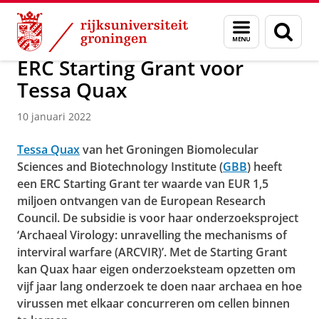
Skip
Skip
Over ons
Faculty of Science and Engineering
Nieuws
Menu
Zoek
to
to
en
Content
Navigation
zoeken
ERC Starting Grant voor
Tessa Quax
10 januari 2022
Tessa Quax
van het Groningen Biomolecular
Sciences and Biotechnology Institute (
GBB
) heeft
een ERC Starting Grant ter waarde van EUR 1,5
miljoen ontvangen van de European Research
Council. De subsidie is voor haar onderzoeksproject
‘Archaeal Virology: unravelling the mechanisms of
interviral warfare (ARCVIR)’. Met de Starting Grant
kan Quax haar eigen onderzoeksteam opzetten om
vijf jaar lang onderzoek te doen naar archaea en hoe
virussen met elkaar concurreren om cellen binnen