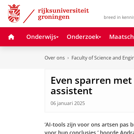
Skip
Skip
to
to
Content
Navigation
breed in kenni
Home
Onderwijs
Onderzoek
Maatsch
Over ons
Faculty of Science and Engi
Even sparren met 
assistent
06 januari 2025
‘AI-tools zijn voor ons artsen pas 
voor hun conclusies,’ hoorde Andr