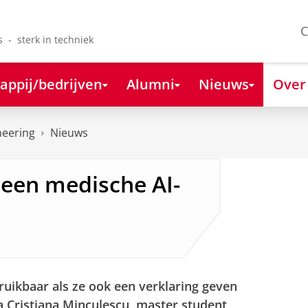
C
s - sterk in techniek
appij/bedrijven
Alumni
Nieuws
Over
neering
Nieuws
een medische AI-
bruikbaar als ze ook een verklaring geven
a Cristiana Minculescu, master student