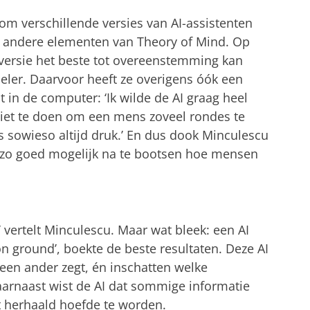
om verschillende versies van AI-assistenten
eer andere elementen van Theory of Mind. Op
 versie het beste tot overeenstemming kan
ler. Daarvoor heeft ze overigens óók een
in de computer: ‘Ik wilde de AI graag heel
niet te doen om een mens zoveel rondes te
s sowieso altijd druk.’ En dus dook Minculescu
m zo goed mogelijk na te bootsen hoe mensen
’ vertelt Minculescu. Maar wat bleek: een AI
ground’, boekte de beste resultaten. Deze AI
t een ander zegt, én inschatten welke
aarnaast wist de AI dat sommige informatie
t herhaald hoefde te worden.