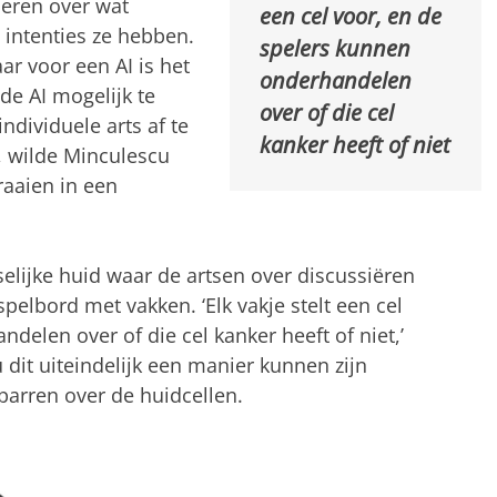
neren over wat
een cel voor, en de
intenties ze hebben.
spelers kunnen
ar voor een AI is het
onderhandelen
e AI mogelijk te
over of die cel
dividuele arts af te
kanker heeft of niet
, wilde Minculescu
raaien in een
elijke huid waar de artsen over discussiëren
spelbord met vakken. ‘Elk vakje stelt een cel
delen over of die cel kanker heeft of niet,’
 dit uiteindelijk een manier kunnen zijn
parren over de huidcellen.