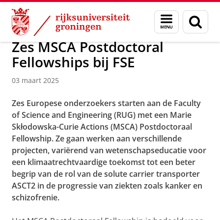
Skip
Skip
Over ons
Faculty of Science and Engineering
Nieuws
Menu
Zoek
to
to
en
Content
Navigation
zoeken
Zes MSCA Postdoctoral
Fellowships bij FSE
03 maart 2025
Zes Europese onderzoekers starten aan de Faculty
of Science and Engineering (RUG) met een Marie
Skłodowska-Curie Actions (MSCA) Postdoctoraal
Fellowship. Ze gaan werken aan verschillende
projecten, variërend van wetenschapseducatie voor
een klimaatrechtvaardige toekomst tot een beter
begrip van de rol van de solute carrier transporter
ASCT2 in de progressie van ziekten zoals kanker en
schizofrenie.