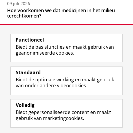
09 juli 2026
Hoe voorkomen we dat medicijnen in het milieu
terechtkomen?
Functioneel
Biedt de basisfuncties en maakt gebruik van
geanonimiseerde cookies.
F
L
R
I
Y
Volg de RUG
a
i
S
n
o
Standaard
c
n
S
s
u
Biedt de optimale werking en maakt gebruik
e
k
-
t
T
Studiekiezers
van onder andere videocookies.
b
e
f
a
u
Maatschappij/bedrijven
o
d
e
g
b
o
I
e
r
e
Alumni
k
n
d
a
-
Volledig
p
-
R
m
k
Biedt gepersonaliseerde content en maakt
Over ons
a
p
i
-
a
gebruik van marketingcookies.
g
a
j
a
n
i
g
k
c
a
Disclaimer & Copyright
Privacy
Cookies