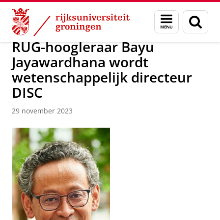
Skip
Skip
Over ons
Faculty of Science and Engineering
Nieuws
Menu
Zoek
to
to
en
Content
Navigation
zoeken
RUG-hoogleraar Bayu
Jayawardhana wordt
wetenschappelijk directeur
DISC
29 november 2023