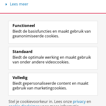
Lees meer
Laatst gewijzigd:
05 juni 2026 10:48
Functioneel
View this page in:
English
Biedt de basisfuncties en maakt gebruik van
geanonimiseerde cookies.
F
L
R
I
Y
Volg de RUG
a
i
S
n
o
Standaard
c
n
S
s
u
Biedt de optimale werking en maakt gebruik
e
k
-
t
T
Studiekiezers
van onder andere videocookies.
b
e
f
a
u
Maatschappij/bedrijven
o
d
e
g
b
o
I
e
r
e
Alumni
k
n
d
a
-
Volledig
p
-
R
m
k
Biedt gepersonaliseerde content en maakt
Over ons
a
p
i
-
a
gebruik van marketingcookies.
g
a
j
a
n
i
g
k
c
a
Disclaimer & Copyright
Privacy
Cookies
n
i
s
c
a
Stel je cookievoorkeur in. Lees onze
privacy
en
Inloggen
a
n
u
o
l