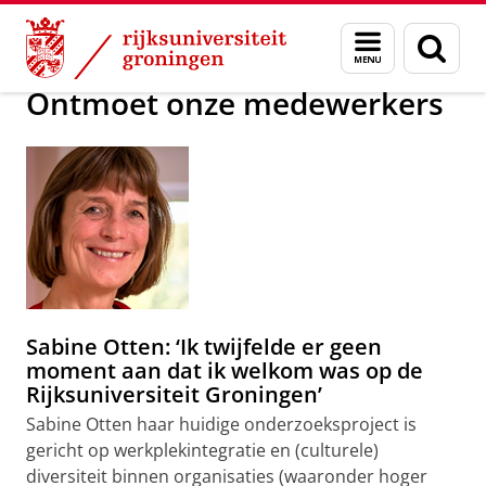
Skip
Skip
Over ons
Daarom werk je bij de RUG
Menu
Zoek
to
to
en
Content
Navigation
zoeken
Ontmoet onze medewerkers
Sabine Otten: ‘Ik twijfelde er geen
moment aan dat ik welkom was op de
Rijksuniversiteit Groningen’
Sabine Otten haar huidige onderzoeksproject is
gericht op werkplekintegratie en (culturele)
diversiteit binnen organisaties (waaronder hoger