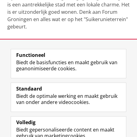
is een aantrekkelijke stad met een lokale charme. Het
is er uitzonderlijk goed wonen.
Denk aan Forum
Groningen en alles wat er op het "Suikerunieterrein"
gebeurt.
Laatst gewijzigd:
29 september 2020 16:42
Functioneel
View this page in:
English
Biedt de basisfuncties en maakt gebruik van
geanonimiseerde cookies.
F
L
R
I
Y
Volg de RUG
a
i
S
n
o
Standaard
c
n
S
s
u
Biedt de optimale werking en maakt gebruik
e
k
-
t
T
Studiekiezers
van onder andere videocookies.
b
e
f
a
u
Maatschappij/bedrijven
o
d
e
g
b
o
I
e
r
e
Alumni
k
n
d
a
-
Volledig
p
-
R
m
k
Biedt gepersonaliseerde content en maakt
Over ons
a
p
i
-
a
gebruik van marketingcookies.