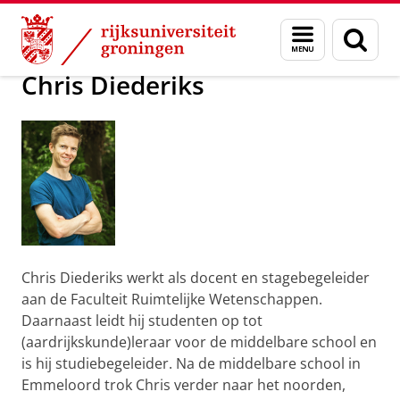
Skip
Skip
Over ons
Daarom werk je bij de RUG
Menu
Zoek
to
to
en
Content
Navigation
zoeken
Chris Diederiks
Chris Diederiks werkt als docent en stagebegeleider
aan de Faculteit Ruimtelijke Wetenschappen.
Daarnaast leidt hij studenten op tot
(aardrijkskunde)leraar voor de middelbare school en
is hij studiebegeleider. Na de middelbare school in
Emmeloord trok Chris verder naar het noorden,