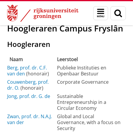
Skip
Skip
Over ons
Hoogleraren
Menu
Zoek
to
to
en
Content
Navigation
zoeken
Hoogleraren Campus Fryslân
Hoogleraren
Naam
Leerstoel
Berg, prof. dr. C.F.
Publieke Instituties en
van den
(honorair)
Openbaar Bestuur
Couwenberg, prof.
Corporate Governance
dr. O.
(honorair)
Jong, prof. dr. G. de
Sustainable
Entrepreneurship in a
Circular Economy
Zwan, prof. dr. N.A.J.
Global and Local
van der
Governance, with a focus on
Security