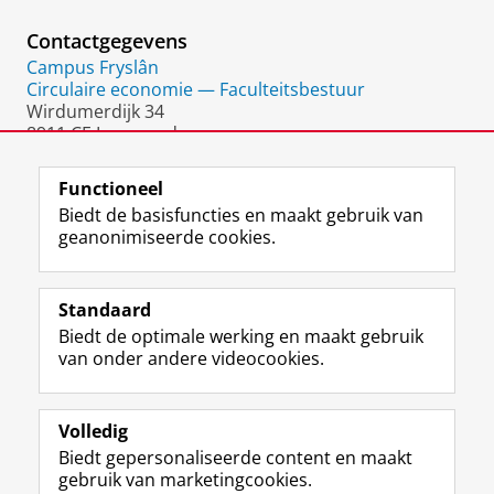
Contactgegevens
Campus Fryslân
Circulaire economie — Faculteitsbestuur
Wirdumerdijk 34
8911 CE Leeuwarden
Nederland
Functioneel
Biedt de basisfuncties en maakt gebruik van
geanonimiseerde cookies.
F
L
R
I
Y
Volg de RUG
a
i
S
n
o
Standaard
c
n
S
s
u
Biedt de optimale werking en maakt gebruik
e
k
-
t
T
Studiekiezers
van onder andere videocookies.
b
e
f
a
u
Maatschappij/bedrijven
o
d
e
g
b
o
I
e
r
e
Alumni
k
n
d
a
-
Volledig
p
-
R
m
k
Biedt gepersonaliseerde content en maakt
Over ons
a
p
i
-
a
gebruik van marketingcookies.