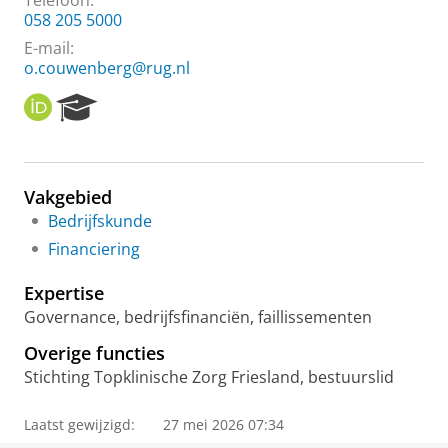
Telefoon:
058 205 5000
E-mail:
o.couwenberg@rug.nl
O
R
R
e
C
s
I
e
D
a
Vakgebied
r
Bedrijfskunde
c
h
Financiering
P
o
Expertise
r
Governance, bedrijfsfinanciën, faillissementen
t
a
Overige functies
l
Stichting Topklinische Zorg Friesland, bestuurslid
Laatst gewijzigd:
27 mei 2026 07:34