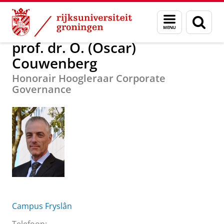
Skip
Skip
Over ons
prof. dr. O. (Oscar) Couwenberg
Menu
Zoek
to
to
en
Content
Navigation
zoeken
prof. dr. O. (Oscar)
Couwenberg
Honorair Hoogleraar Corporate
Governance
Campus Fryslân