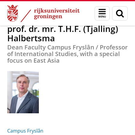
Skip
Skip
prof. dr. mr. T.H.F. (Tjalling) Halbertsma
Menu
Zoek
to
to
en
Content
Navigation
zoeken
prof. dr. mr. T.H.F. (Tjalling)
Halbertsma
Dean Faculty Campus Fryslân / Professor
of International Studies, with a special
focus on East Asia
Campus Fryslân