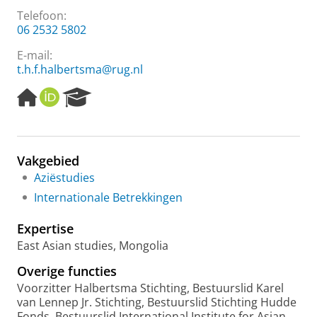
Telefoon:
06 2532 5802
E-mail:
t.h.f.halbertsma@rug.nl
H
O
R
o
R
e
m
C
s
e
I
e
p
D
a
Vakgebied
a
r
Aziëstudies
g
c
e
h
Internationale Betrekkingen
P
o
Expertise
r
East Asian studies, Mongolia
t
a
Overige functies
l
Voorzitter Halbertsma Stichting, Bestuurslid Karel
van Lennep Jr. Stichting, Bestuurslid Stichting Hudde
Fonds, Bestuurslid International Institute for Asian