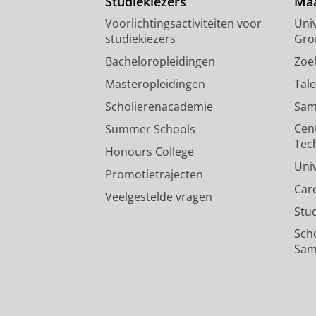
Studiekiezers
Maa
Voorlichtingsactiviteiten voor
Univ
studiekiezers
Gro
Bacheloropleidingen
Zoe
Masteropleidingen
Tal
Scholierenacademie
Sam
Cen
Summer Schools
Tec
Honours College
Uni
Promotietrajecten
Car
Veelgestelde vragen
Stu
Sch
Sam