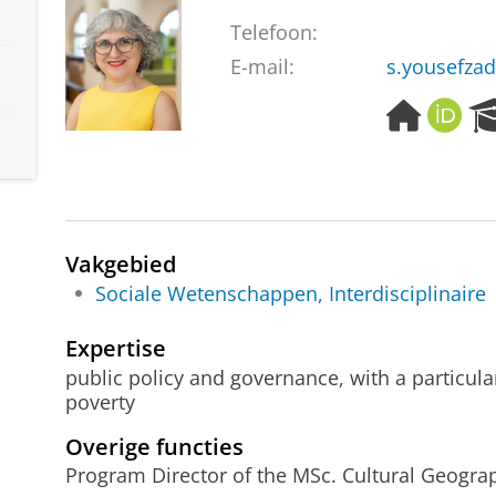
Telefoon:
E-mail:
s.yousefza
H
O
o
R
m
C
e
I
p
D
a
g
Vakgebied
e
Sociale Wetenschappen, Interdisciplinaire
Expertise
public policy and governance, with a particula
poverty
Overige functies
Program Director of the MSc. Cultural Geogra