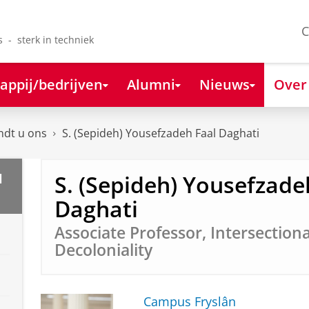
C
s - sterk in techniek
appij/bedrijven
Alumni
Nieuws
Over
ndt u ons
S. (Sepideh) Yousefzadeh Faal Daghati
S. (Sepideh) Yousefzade
l
Daghati
Associate Professor, Intersection
Decoloniality
Campus Fryslân