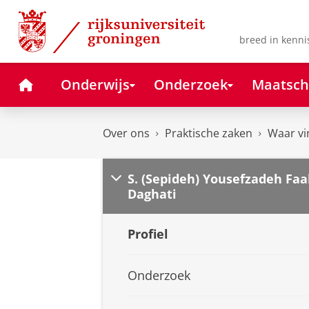
Skip
Skip
to
to
Content
Navigation
breed in kenni
Home
Onderwijs
Onderzoek
Maatsch
Over ons
Praktische zaken
Waar vi
S. (Sepideh) Yousefzadeh Faa
Daghati
Profiel
Onderzoek