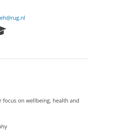
deh@rug.nl
R
e
s
e
a
r
c
h
P
o
r
r focus on wellbeing, health and
t
a
l
phy