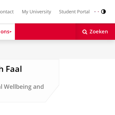
ontact
My University
Student Portal
Contr
Nederlands
English
 ons
Zoeken
h Faal
al Wellbeing and