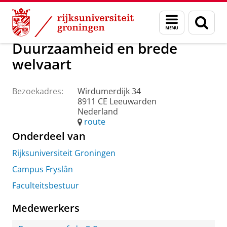
Skip
Skip
Over ons
Praktische zaken
Waar vindt u ons
Menu
Zoek
to
to
en
Content
Navigation
zoeken
Duurzaamheid en brede
welvaart
Bezoekadres:
Wirdumerdijk 34
8911 CE Leeuwarden
Nederland
route
Onderdeel van
Rijksuniversiteit Groningen
Campus Fryslân
Faculteitsbestuur
Medewerkers