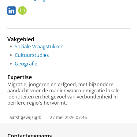
L
O
i
R
n
C
k
I
e
D
Vakgebied
d
I
Sociale Vraagstukken
n
Cultuurstudies
Geografie
Expertise
Migratie, jongeren en erfgoed, met bijzondere
aandacht voor de manier waarop migratie lokale
identiteiten en het gevoel van verbondenheid in
perifere regio's hervormt.
Laatst gewijzigd:
27 mei 2026 07:46
Contactgegevens