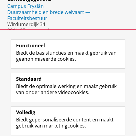
Campus Fryslân
Duurzaamheid en brede welvaart —
Faculteitsbestuur
Wirdumerdijk 34
8911 CE Leeuwarden
Nederland
Functioneel
Biedt de basisfuncties en maakt gebruik van
geanonimiseerde cookies.
F
L
R
I
Y
Volg de RUG
a
i
S
n
o
Standaard
c
n
S
s
u
Biedt de optimale werking en maakt gebruik
e
k
-
t
T
Studiekiezers
van onder andere videocookies.
b
e
f
a
u
Maatschappij/bedrijven
o
d
e
g
b
o
I
e
r
e
Alumni
k
n
d
a
-
Volledig
p
-
R
m
k
Biedt gepersonaliseerde content en maakt
Over ons
a
p
i
-
a
gebruik van marketingcookies.
g
a
j
a
n