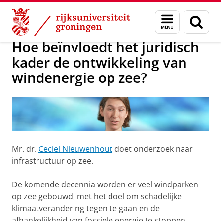
Skip
Skip
Over ons
Onderzoeksprojecten
Menu
Zoek
to
to
en
Content
Navigation
zoeken
Hoe beïnvloedt het juridisch
kader de ontwikkeling van
windenergie op zee?
Mr. dr.
Ceciel Nieuwenhout
doet onderzoek naar
infrastructuur op zee.
De komende decennia worden er veel windparken
op zee gebouwd, met het doel om schadelijke
klimaatverandering tegen te gaan en de
afhankelijkheid van fossiele energie te stoppen.