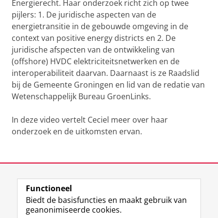
Energierecht. Haar onderzoek richt zich op twee
pijlers: 1. De juridische aspecten van de
energietransitie in de gebouwde omgeving in de
context van positive energy districts en 2. De
juridische afspecten van de ontwikkeling van
(offshore) HVDC elektriciteitsnetwerken en de
interoperabiliteit daarvan. Daarnaast is ze Raadslid
bij de Gemeente Groningen en lid van de redatie van
Wetenschappelijk Bureau GroenLinks.
In deze video vertelt Ceciel meer over haar
onderzoek en de uitkomsten ervan.
Dr. Ceciel Nieuwenhout doet onderzoek naar
infrastructuur op zee
Pas uw cookie instellingen aan
om deze
video te zien
Laatst gewijzigd:
22 juli 2024 14:51
Functioneel
View this page in:
English
Biedt de basisfuncties en maakt gebruik van
geanonimiseerde cookies.