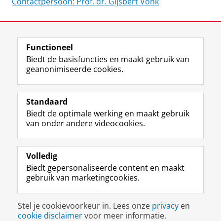
Contactpersoon: Prof. dr. Gijsbert Vonk
Laatst gewijzigd:
15 juli 2024 14:08
Functioneel
View this page in:
English
Biedt de basisfuncties en maakt gebruik van
geanonimiseerde cookies.
F
L
R
I
Y
Volg de RUG
a
i
S
n
o
Standaard
c
n
S
s
u
Biedt de optimale werking en maakt gebruik
e
k
-
t
T
Studiekiezers
van onder andere videocookies.
b
e
f
a
u
Maatschappij/bedrijven
o
d
e
g
b
o
I
e
r
e
Alumni
k
n
d
a
-
Volledig
p
-
R
m
k
Biedt gepersonaliseerde content en maakt
Over ons
a
p
i
-
a
gebruik van marketingcookies.
g
a
j
a
n
i
g
k
c
a
Disclaimer & Copyright
Privacy
Cookies
n
i
s
c
a
Stel je cookievoorkeur in. Lees onze
privacy
en
Inloggen
a
n
u
o
l
cookie disclaimer
voor meer informatie.