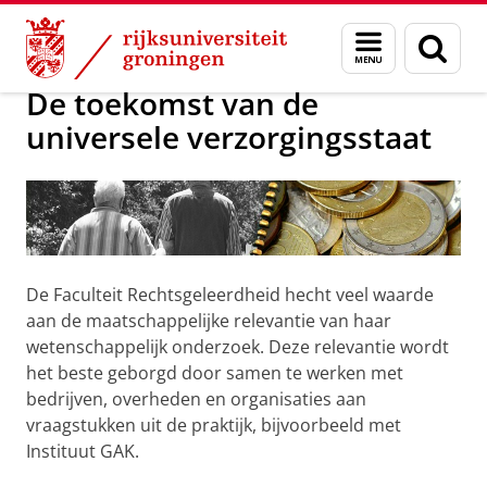
Skip
Skip
Over ons
Onderzoeksprojecten
Menu
Zoek
to
to
en
Content
Navigation
zoeken
De toekomst van de
universele verzorgingsstaat
De Faculteit Rechtsgeleerdheid hecht veel waarde
aan de maatschappelijke relevantie van haar
wetenschappelijk onderzoek. Deze relevantie wordt
het beste geborgd door samen te werken met
bedrijven, overheden en organisaties aan
vraagstukken uit de praktijk, bijvoorbeeld met
Instituut GAK.