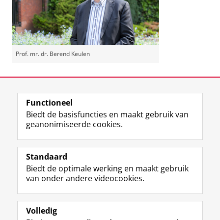
Prof. mr. dr. Berend Keulen
Laatst gewijzigd:
11 juli 2024 16:38
Functioneel
View this page in:
English
Biedt de basisfuncties en maakt gebruik van
geanonimiseerde cookies.
F
L
R
I
Y
Volg de RUG
a
i
S
n
o
Standaard
c
n
S
s
u
Biedt de optimale werking en maakt gebruik
e
k
-
t
T
Studiekiezers
van onder andere videocookies.
b
e
f
a
u
Maatschappij/bedrijven
o
d
e
g
b
o
I
e
r
e
Alumni
k
n
d
a
-
Volledig
p
-
R
m
k