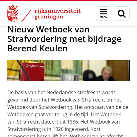
Skip
Skip
Over ons
Onderzoeksprojecten
Menu
Zoek
to
to
en
Content
Navigation
zoeken
Nieuw Wetboek van
Strafvordering met bijdrage
Berend Keulen
De basis van het Nederlandse strafrecht wordt
gevormd door het Wetboek van Strafrecht en het
Wetboek van Strafvordering. Het ontstaan van beide
Wetboeken gaat ver terug in de tijd. Het Wetboek
van Strafrecht dateert uit 1886. Het Wetboek van
Strafvordering is in 1926 ingevoerd. Kort
samengevat beschrijft het Wetboek van Strafrecht