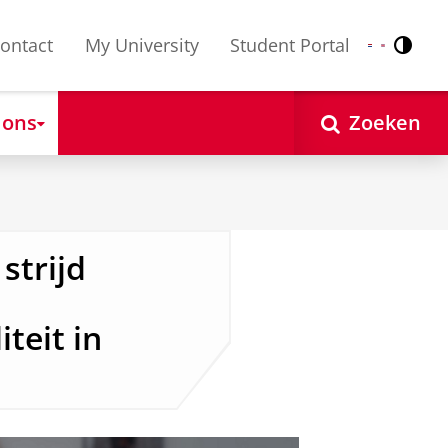
ontact
My University
Student Portal
Contr
Nederlands
English
 ons
Zoeken
 strijd
teit in