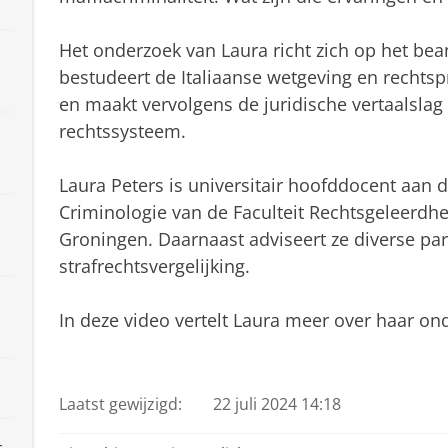
Het onderzoek van Laura richt zich op het be
bestudeert de Italiaanse wetgeving en rechtsp
en maakt vervolgens de juridische vertaalsla
rechtssysteem.
Laura Peters is universitair hoofddocent aan 
Criminologie van de Faculteit Rechtsgeleerdhei
Groningen. Daarnaast adviseert ze diverse par
strafrechtsvergelijking.
In deze video vertelt Laura meer over haar on
Dr. Laura Peters doet onderzoek naar de Italiaans
maffiacriminaliteit
Pas uw cookie instellingen a
Laatst gewijzigd:
22 juli 2024 14:18