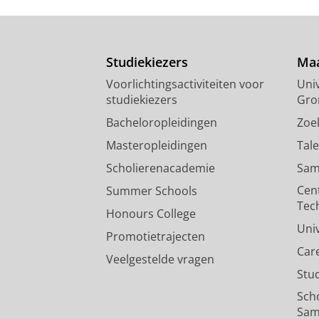
Studiekiezers
Maa
Voorlichtingsactiviteiten voor
Univ
studiekiezers
Gro
Bacheloropleidingen
Zoe
Masteropleidingen
Tal
Scholierenacademie
Sam
Cen
Summer Schools
Tec
Honours College
Uni
Promotietrajecten
Car
Veelgestelde vragen
Stu
Sch
Sam