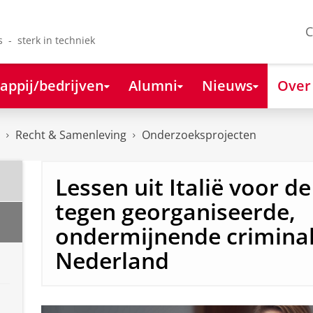
C
s - sterk in techniek
appij/bedrijven
Alumni
Nieuws
Over
Recht & Samenleving
Onderzoeksprojecten
Lessen uit Italië voor de
tegen georganiseerde,
ondermijnende criminali
Nederland