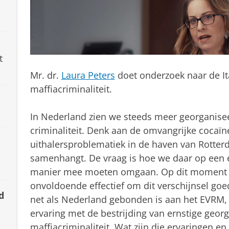
t
Mr. dr.
Laura Peters
doet onderzoek naar de Ita
maffiacriminaliteit.
In Nederland zien we steeds meer georganis
criminaliteit. Denk aan de omvangrijke cocaïn
uithalersproblematiek in de haven van Rotte
samenhangt. De vraag is hoe we daar op een ef
manier mee moeten omgaan. Op dit moment is
onvoldoende effectief om dit verschijnsel goed
d
net als Nederland gebonden is aan het EVRM, 
ervaring met de bestrijding van ernstige geo
maffiacriminaliteit. Wat zijn die ervaringen e