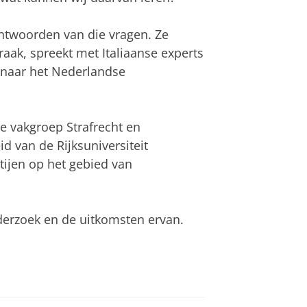
antwoorden van die vragen. Ze
raak, spreekt met Italiaanse experts
g naar het Nederlandse
de vakgroep Strafrecht en
d van de Rijksuniversiteit
tijen op het gebied van
derzoek en de uitkomsten ervan.
e strafrechtelijke aanpak van
an
om deze video te zien