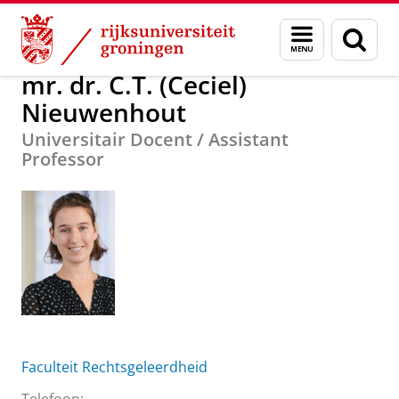
Skip
Skip
Over ons
mr. dr. C.T. (Ceciel) Nieuwenhout
Menu
Zoek
to
to
en
Content
Navigation
zoeken
mr. dr. C.T. (Ceciel)
Nieuwenhout
Universitair Docent / Assistant
Professor
Faculteit Rechtsgeleerdheid