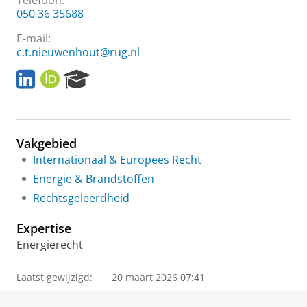
Telefoon:
050 36 35688
E-mail:
c.t.nieuwenhout@rug.nl
L
O
R
i
R
e
n
C
s
k
I
e
e
D
a
Vakgebied
d
r
I
c
Internationaal & Europees Recht
n
h
Energie & Brandstoffen
P
Rechtsgeleerdheid
o
r
Expertise
t
a
Energierecht
l
Laatst gewijzigd:
20 maart 2026 07:41