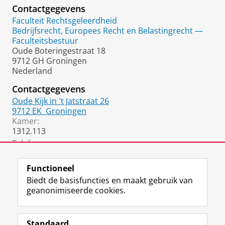
Contactgegevens
Faculteit Rechtsgeleerdheid
Bedrijfsrecht, Europees Recht en Belastingrecht —
Faculteitsbestuur
Oude Boteringestraat 18
9712 GH Groningen
Nederland
Contactgegevens
Oude Kijk in 't Jatstraat 26
9712 EK
Groningen
Kamer:
1312.113
Telefoon:
050 36 35688
Functioneel
Biedt de basisfuncties en maakt gebruik van
geanonimiseerde cookies.
F
L
R
I
Y
Volg de RUG
a
i
S
n
o
Standaard