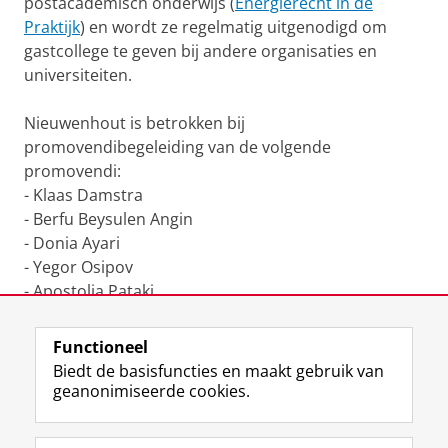
postacademisch onderwijs (
Energierecht in de
Praktijk
) en wordt ze regelmatig uitgenodigd om
gastcollege te geven bij andere organisaties en
universiteiten.
Nieuwenhout is betrokken bij
promovendibegeleiding van de volgende
promovendi:
- Klaas Damstra
- Berfu Beysulen Angin
- Donia Ayari
- Yegor Osipov
- Apostolia Pataki
- Yulia Sergeeva
Functioneel
Laatst gewijzigd:
30 juli 2025 16:14
Biedt de basisfuncties en maakt gebruik van
geanonimiseerde cookies.
F
L
R
I
Y
Volg de RUG
a
i
S
n
o