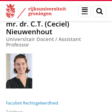
Skip
Skip
Over ons
mr. dr. C.T. (Ceciel) Nieuwenhout
Menu
Zoek
to
to
en
Content
Navigation
zoeken
mr. dr. C.T. (Ceciel)
Nieuwenhout
Universitair Docent / Assistant
Professor
Faculteit Rechtsgeleerdheid