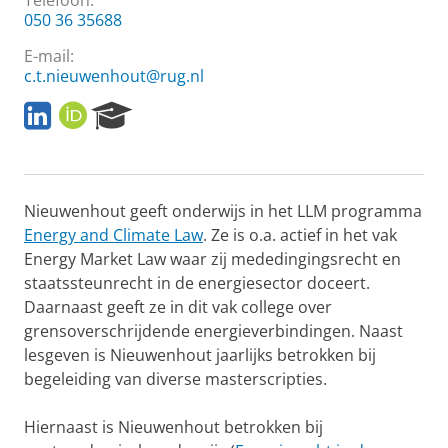
Telefoon:
050 36 35688
E-mail:
c.t.nieuwenhout@rug.nl
L
O
R
i
R
e
n
C
s
k
I
e
e
D
a
Nieuwenhout geeft onderwijs in het LLM programma
d
r
I
c
Energy and Climate Law
. Ze is o.a. actief in het vak
n
h
Energy Market Law waar zij mededingingsrecht en
P
staatssteunrecht in de energiesector doceert.
o
Daarnaast geeft ze in dit vak college over
r
grensoverschrijdende energieverbindingen. Naast
t
a
lesgeven is Nieuwenhout jaarlijks betrokken bij
l
begeleiding van diverse masterscripties.
Hiernaast is Nieuwenhout betrokken bij