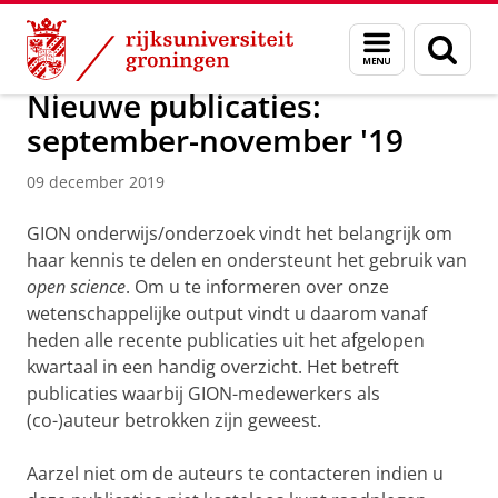
Skip
Skip
Over ons
Actueel
Nieuws
Nieuwsberichten
Menu
Zoek
to
to
en
Content
Navigation
zoeken
Nieuwe publicaties:
september-november '19
09 december 2019
GION onderwijs/onderzoek vindt het belangrijk om
haar kennis te delen en ondersteunt het gebruik van
open science
. Om u te informeren over onze
wetenschappelijke output vindt u daarom vanaf
heden alle recente publicaties uit het afgelopen
kwartaal in een handig overzicht. Het betreft
publicaties waarbij GION-medewerkers als
(co-)auteur betrokken zijn geweest.
Aarzel niet om de auteurs te contacteren indien u