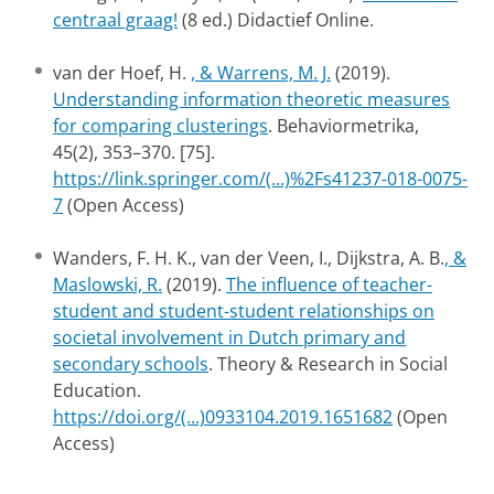
centraal graag!
(8 ed.) Didactief Online.
van der Hoef, H.
, & Warrens, M. J.
(2019).
Understanding information theoretic measures
for comparing clusterings
. Behaviormetrika,
45(2), 353–370. [75].
https://link.springer.com/(...)%2Fs41237-018-0075-
7
(Open Access)
Wanders, F. H. K., van der Veen, I., Dijkstra, A. B.
, &
Maslowski, R.
(2019).
The influence of teacher-
student and student-student relationships on
societal involvement in Dutch primary and
secondary schools
. Theory & Research in Social
Education.
https://doi.org/(...)0933104.2019.1651682
(Open
Access)