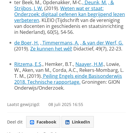
ter Beek, M., Opdenakker, M-C.
, Deunk, M.
, &
Strijbos, J. W.
(2019).
Weten wat er staat:
Onderzoek: digitaal oefenen kan begrijpend lezen
verbeteren
. KLEIO (Tijdschrift van de vereniging
van docenten in geschiedenis en staatsinrichting
in Nederland), 60(5), 54-56.
de Boer, H.
, Timmermans, A.
, & van der Werf, G.
(2019).
Ze kunnen het wél!
Didactief, 49(7), 22-23.
Ritzema, E.S
., Hemker, B.T.,
Naayer, H.M
., Lowie,
W., Aken, van M., Corda, A.C., Rekers-Mombarg, L.
T. M., (2019).
Peiling Engels einde Basisonderwijs
2018. Technische rapportage.
Groningen: GION
Onderwijs/Onderzoek.
Laatst gewijzigd:
08 juli 2025 16:55
Deel dit
Facebook
LinkedIn