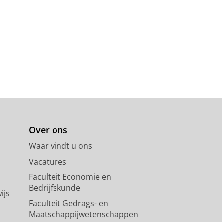
Over ons
Waar vindt u ons
Vacatures
Faculteit Economie en
Bedrijfskunde
ijs
Faculteit Gedrags- en
Maatschappijwetenschappen