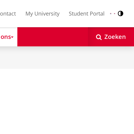
ontact
My University
Student Portal
Contr
Nederlands
English
 ons
Zoeken