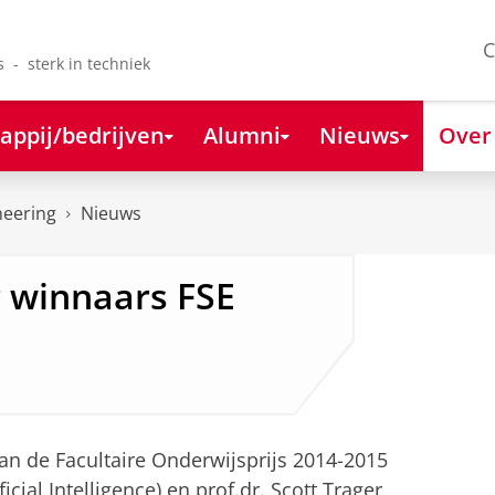
C
s - sterk in techniek
appij/bedrijven
Alumni
Nieuws
Over
neering
Nieuws
 winnaars FSE
n de Facultaire Onderwijsprijs 2014-2015
icial Intelligence) en prof.dr. Scott Trager