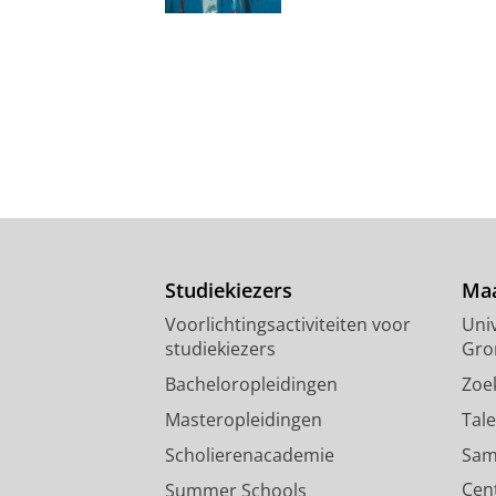
Studiekiezers
Maa
Voorlichtingsactiviteiten voor
Univ
studiekiezers
Gro
Bacheloropleidingen
Zoe
Masteropleidingen
Tal
Scholierenacademie
Sam
Cen
Summer Schools