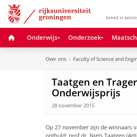
Skip
Skip
to
to
Content
Navigation
breed in kenni
Home
Onderwijs
Onderzoek
Maatsch
Over ons
Faculty of Science and Engi
Taatgen en Trager
Onderwijsprijs
28 november 2015
Op 27 november zijn de winnaars va
onthuld: prof.dr. Niels Taatgen (Artif