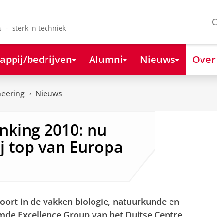
C
s - sterk in techniek
appij/bedrijven
Alumni
Nieuws
Over
neering
Nieuws
nking 2010: nu
j top van Europa
hoort in de vakken biologie, natuurkunde en
mde Excellence Group van het Duitse Centre