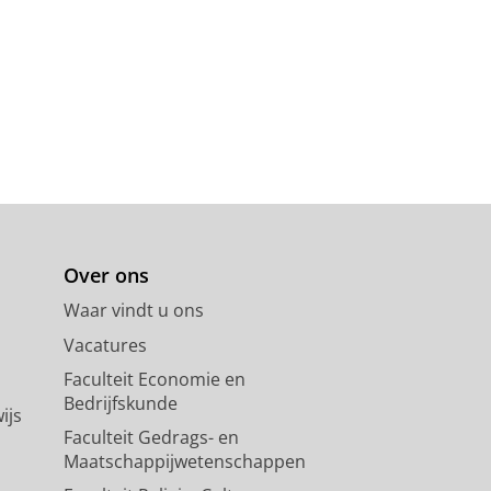
Over ons
Waar vindt u ons
Vacatures
Faculteit Economie en
Bedrijfskunde
ijs
Faculteit Gedrags- en
Maatschappijwetenschappen