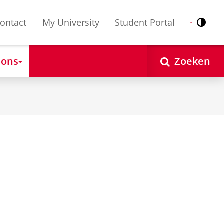
ontact
My University
Student Portal
Contr
Nederlands
English
 ons
Zoeken