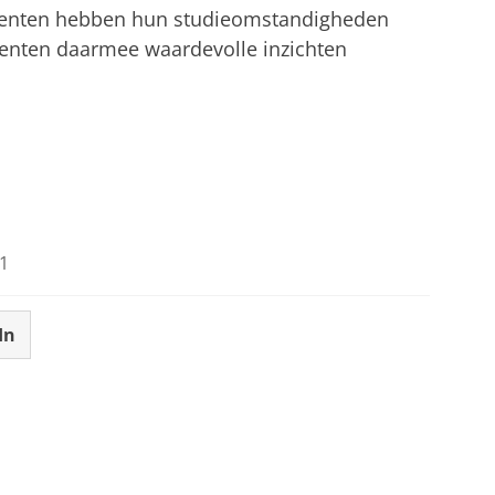
denten hebben hun studieomstandigheden
enten daarmee waardevolle inzichten
1
In