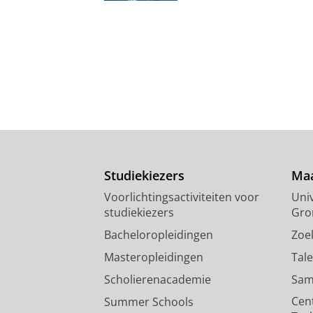
Studiekiezers
Maa
Voorlichtingsactiviteiten voor
Univ
studiekiezers
Gro
Bacheloropleidingen
Zoe
Masteropleidingen
Tal
Scholierenacademie
Sam
Cen
Summer Schools