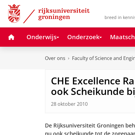
Skip
Skip
to
to
Content
Navigation
breed in kenni
Home
Onderwijs
Onderzoek
Maatsch
Over ons
Faculty of Science and Engi
CHE Excellence Ra
ook Scheikunde bi
28 oktober 2010
De Rijksuniversiteit Groningen be
nu ook scheikunde tot de zogenaa