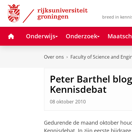
Skip
Skip
to
to
Content
Navigation
breed in kenni
Home
Onderwijs
Onderzoek
Maatsch
Over ons
Faculty of Science and Engi
Peter Barthel blog
Kennisdebat
08 oktober 2010
Gedurende de maand oktober houdt 
Kennisdebat. In zijn eerste bijdra