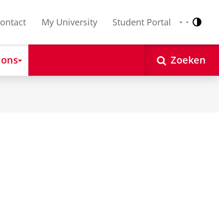
ontact
My University
Student Portal
Contr
Nederlands
English
 ons
Zoeken