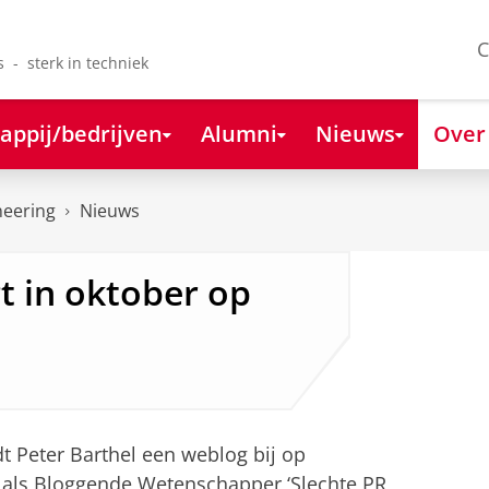
C
s - sterk in techniek
appij/bedrijven
Alumni
Nieuws
Over
neering
Nieuws
t in oktober op
Peter Barthel een weblog bij op
ge als Bloggende Wetenschapper ‘Slechte PR