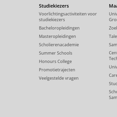
Studiekiezers
Maa
Voorlichtingsactiviteiten voor
Univ
studiekiezers
Gro
Bacheloropleidingen
Zoe
Masteropleidingen
Tal
Scholierenacademie
Sam
Cen
Summer Schools
Tec
Honours College
Uni
Promotietrajecten
Car
Veelgestelde vragen
Stu
Sch
Sam