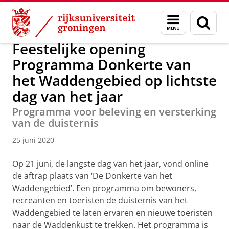
Skip
Skip
Over ons
Faculty of Science and Engineering
Nieuws
Menu
Zoek
to
to
en
Content
Navigation
zoeken
Feestelijke opening
Programma Donkerte van
het Waddengebied op lichtste
dag van het jaar
Programma voor beleving en versterking
van de duisternis
25 juni 2020
Op 21 juni, de langste dag van het jaar, vond online
de aftrap plaats van ‘De Donkerte van het
Waddengebied’. Een programma om bewoners,
recreanten en toeristen de duisternis van het
Waddengebied te laten ervaren en nieuwe toeristen
naar de Waddenkust te trekken. Het programma is