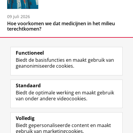
09 juli 2026
Hoe voorkomen we dat medicijnen in het milieu
terechtkomen?
Functioneel
Biedt de basisfuncties en maakt gebruik van
geanonimiseerde cookies.
F
L
R
I
Y
Volg de RUG
a
i
S
n
o
Standaard
c
n
S
s
u
Biedt de optimale werking en maakt gebruik
e
k
-
t
T
Studiekiezers
van onder andere videocookies.
b
e
f
a
u
Maatschappij/bedrijven
o
d
e
g
b
o
I
e
r
e
Alumni
k
n
d
a
-
Volledig
p
-
R
m
k
Biedt gepersonaliseerde content en maakt
Over ons
a
p
i
-
a
gebruik van marketingcookies.