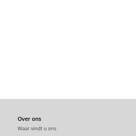
Over ons
Waar vindt u ons