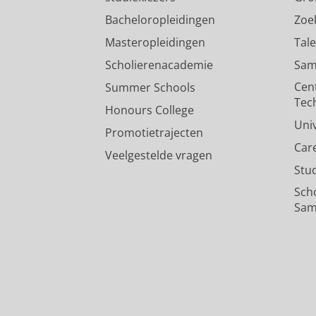
Bacheloropleidingen
Zoe
Masteropleidingen
Tal
Scholierenacademie
Sam
Cen
Summer Schools
Tec
Honours College
Uni
Promotietrajecten
Car
Veelgestelde vragen
Stu
Sch
Sam