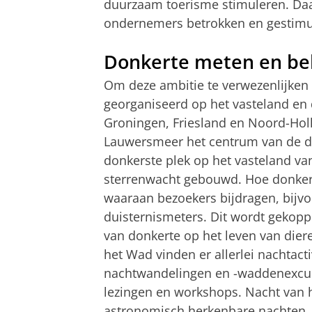
duurzaam toerisme stimuleren. Daa
ondernemers betrokken en gestimu
Donkerte meten en be
Om deze ambitie te verwezenlijken w
georganiseerd op het vasteland en
Groningen, Friesland en Noord-Holl
Lauwersmeer het centrum van de duis
donkerste plek op het vasteland v
sterrenwacht gebouwd. Hoe donker h
waaraan bezoekers bijdragen, bijvo
duisternismeters. Dit wordt gekopp
van donkerte op het leven van die
het Wad vinden er allerlei nachtacti
nachtwandelingen en -waddenexcursi
lezingen en workshops. Nacht van h
astronomisch herkenbare nachten.