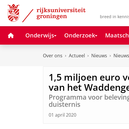
Skip
Skip
to
to
Content
Navigation
breed in kenni
Home
Onderwijs
Onderzoek
Maatsch
Over ons
Actueel
Nieuws
Nieuws
1,5 miljoen euro 
van het Waddenge
Programma voor beleving
duisternis
01 april 2020