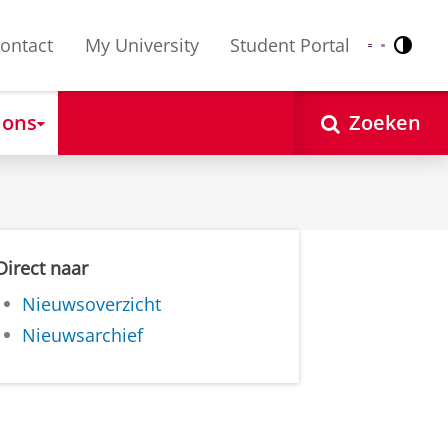
ontact
My University
Student Portal
Contr
Nederlands
English
 ons
Zoeken
Direct naar
Nieuwsoverzicht
Nieuwsarchief