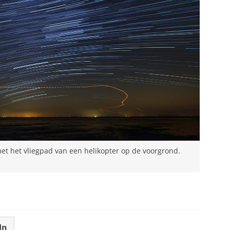
et het vliegpad van een helikopter op de voorgrond.
In