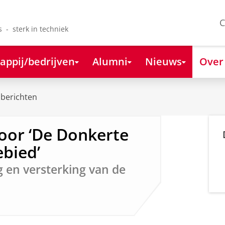
C
s - sterk in techniek
appij/bedrijven
Alumni
Nieuws
Over
berichten
voor ‘De Donkerte
bied’
 en versterking van de