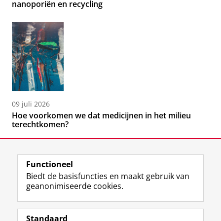
nanoporiën en recycling
09 juli 2026
Hoe voorkomen we dat medicijnen in het milieu
terechtkomen?
Functioneel
Biedt de basisfuncties en maakt gebruik van
geanonimiseerde cookies.
F
L
R
I
Y
Volg de RUG
a
i
S
n
o
Standaard