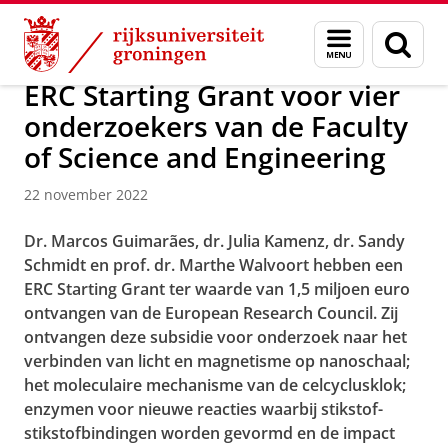
Skip
Skip
Over ons
Faculty of Science and Engineering
Nieuws
Menu
Zoek
to
to
en
Content
Navigation
zoeken
ERC Starting Grant voor vier
onderzoekers van de Faculty
of Science and Engineering
22 november 2022
Dr. Marcos Guimarães, dr. Julia Kamenz, dr. Sandy
Schmidt en prof. dr. Marthe Walvoort hebben een
ERC Starting Grant ter waarde van 1,5 miljoen euro
ontvangen van de European Research Council. Zij
ontvangen deze subsidie voor onderzoek naar het
verbinden van licht en magnetisme op nanoschaal;
het moleculaire mechanisme van de celcyclusklok;
enzymen voor nieuwe reacties waarbij stikstof-
stikstofbindingen worden gevormd en de impact