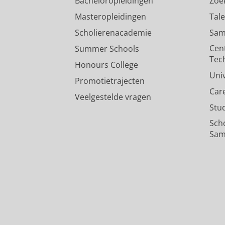
Bacheloropleidingen
Zoe
Masteropleidingen
Tal
Scholierenacademie
Sam
Cen
Summer Schools
Tec
Honours College
Uni
Promotietrajecten
Car
Veelgestelde vragen
Stu
Sch
Sam