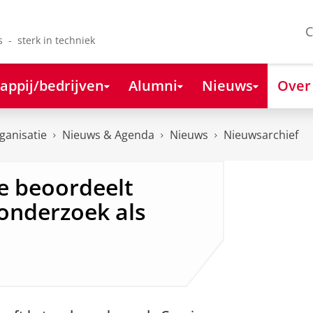
C
s - sterk in techniek
appij/bedrijven
Alumni
Nieuws
Over
ganisatie
Nieuws & Agenda
Nieuws
Nieuwsarchief
e beoordeelt
eonderzoek als