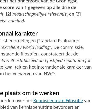
 heeft het onderzoek van de Groningse
 score van 1 gegeven op alle drie de
it
, [2]
maatschappelijke relevantie
, en [3]
s: viability)
.
onaal karakter
oeksbeoordelingen
(Standard Evaluation
 "
excellent / world leading
". De commissie,
nstaande filosofen, constateert dat de
ts well-established and justified reputation for
oge kwaliteit en het internationale karakter van
s in het verwerven van NWO-
ke plaats om te werken
oorden over het
Kenniscentrum Filosofie
van
gebied van kennisbenutting bevordert en