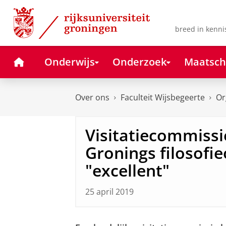
Skip
Skip
to
to
Content
Navigation
breed in kenni
Home
Onderwijs
Onderzoek
Maatsch
Over ons
Faculteit Wijsbegeerte
Or
Visitatiecommissi
Gronings filosofi
"excellent"
25 april 2019