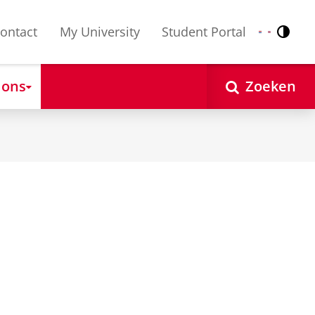
ontact
My University
Student Portal
Contr
Nederlands
English
 ons
Zoeken