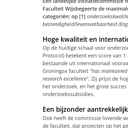
Een landelijke visitatiecommissie
Faculteit Wijsbegeerte de maximale
categoriën: op
[1]
onderzoekskwalite
bestendigheid/levensvatbaarheid (Engel
Hoge kwaliteit en internati
Op de huidige schaal voor onderz
Protocol)
betekent een score van 1:
bestaande uit internationaal vooraa
Groningse faculteit "
has maintained i
research excellence
". Zij prijst de h
het onderzoek, en het grote succe
onderzoekssubsidies.
Een bijzonder aantrekkelij
Ook heeft de commissie lovende w
de faculteit, dat projecten op het 