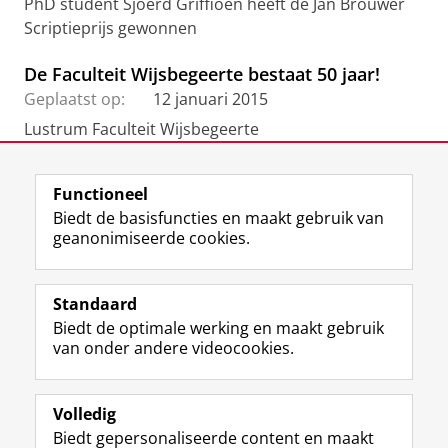
PhD student Sjoerd Griffioen heeft de Jan Brouwer
Scriptieprijs gewonnen
De Faculteit Wijsbegeerte bestaat 50 jaar!
Geplaatst op:
12 januari 2015
Lustrum Faculteit Wijsbegeerte
Functioneel
View this page in:
English
Biedt de basisfuncties en maakt gebruik van
geanonimiseerde cookies.
F
L
R
I
Y
Volg de RUG
a
i
S
n
o
Standaard
c
n
S
s
u
Biedt de optimale werking en maakt gebruik
e
k
-
t
T
Studiekiezers
van onder andere videocookies.
b
e
f
a
u
Maatschappij/bedrijven
o
d
e
g
b
o
I
e
r
e
Alumni
k
n
d
a
-
Volledig
p
-
R
m
k
Biedt gepersonaliseerde content en maakt
Over ons