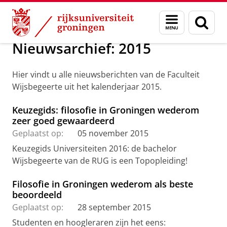
Skip
Skip
Over ons
Nieuwsarchief
Menu
Zoek
to
to
en
Content
Navigation
zoeken
Nieuwsarchief: 2015
Hier vindt u alle nieuwsberichten van de Faculteit
Wijsbegeerte uit het kalenderjaar 2015.
Keuzegids: filosofie in Groningen wederom
zeer goed gewaardeerd
Geplaatst op:
05 november 2015
Keuzegids Universiteiten 2016: de bachelor
Wijsbegeerte van de RUG is een Topopleiding!
Filosofie in Groningen wederom als beste
beoordeeld
Geplaatst op:
28 september 2015
Studenten en hoogleraren zijn het eens: