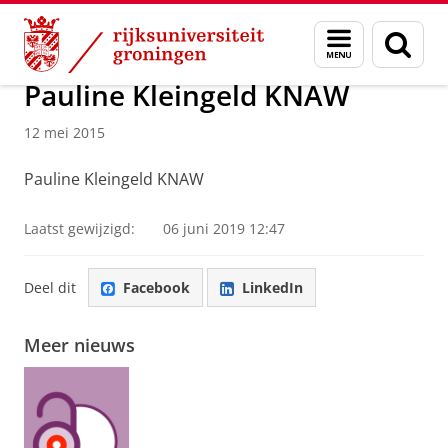
Skip
Skip
Over ons
Nieuwsarchief
Menu
Zoek
to
to
en
Content
Navigation
zoeken
Pauline Kleingeld KNAW
12 mei 2015
Pauline Kleingeld KNAW
Laatst gewijzigd:
06 juni 2019 12:47
Deel dit
Facebook
LinkedIn
Meer nieuws