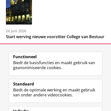
26 juni 2026
Start werving nieuwe voorzitter College van Bestuur
Functioneel
Biedt de basisfuncties en maakt gebruik van
geanonimiseerde cookies.
F
L
R
I
Y
Volg de RUG
a
i
S
n
o
Standaard
c
n
S
s
u
Biedt de optimale werking en maakt gebruik
e
k
-
t
T
Studiekiezers
van onder andere videocookies.
b
e
f
a
u
Maatschappij/bedrijven
o
d
e
g
b
o
I
e
r
e
Alumni
k
n
d
a
-