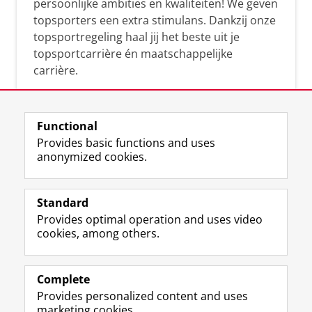
persoonlijke ambities en kwaliteiten! We geven
topsporters een extra stimulans. Dankzij onze
topsportregeling haal jij het beste uit je
topsportcarrière én maatschappelijke
carrière.
Functional
Provides basic functions and uses
anonymized cookies.
F
L
R
I
Y
Follow the UG
a
i
S
n
o
Standard
c
n
S
s
u
Provides optimal operation and uses video
e
k
-
t
T
Prospective students
cookies, among others.
b
e
f
a
u
Society/Business
o
d
e
g
b
o
I
e
r
e
Alumni
k
n
d
a
c
Complete
P
P
U
m
h
Provides personalized content and uses
About us
a
a
n
a
a
marketing cookies.