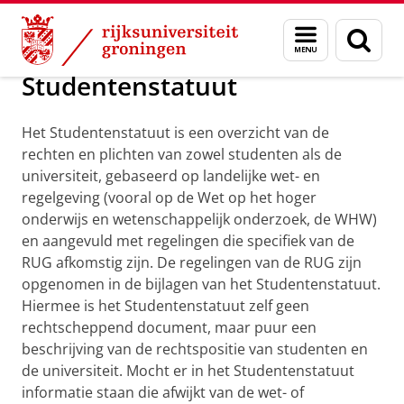
Skip
Skip
Over ons
Studentenstatuut
Menu
Zoek
to
to
en
Content
Navigation
zoeken
Studentenstatuut
Het Studentenstatuut is een overzicht van de
rechten en plichten van zowel studenten als de
universiteit, gebaseerd op landelijke wet- en
regelgeving (vooral op de Wet op het hoger
onderwijs en wetenschappelijk onderzoek, de WHW)
en aangevuld met regelingen die specifiek van de
RUG afkomstig zijn. De regelingen van de RUG zijn
opgenomen in de bijlagen van het Studentenstatuut.
Hiermee is het Studentenstatuut zelf geen
rechtscheppend document, maar puur een
beschrijving van de rechtspositie van studenten en
de universiteit. Mocht er in het Studentenstatuut
informatie staan die afwijkt van de wet- of