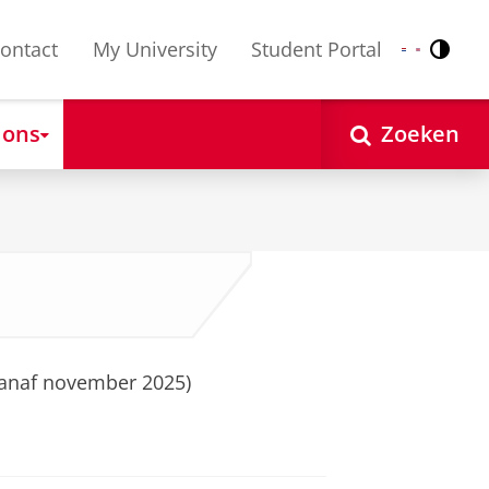
ontact
My University
Student Portal
Contr
Nederlands
English
 ons
Zoeken
vanaf november 2025)