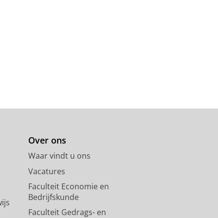
Over ons
Waar vindt u ons
Vacatures
Faculteit Economie en
Bedrijfskunde
ijs
Faculteit Gedrags- en