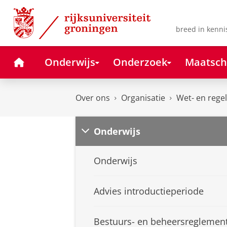
Skip
Skip
to
to
Content
Navigation
breed in kenni
Home
Onderwijs
Onderzoek
Maatsch
Over ons
Organisatie
Wet- en rege
Onderwijs
Onderwijs
Advies introductieperiode
Bestuurs- en beheersreglemen