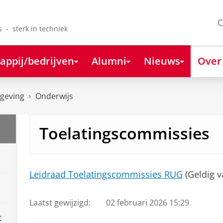
C
s - sterk in techniek
appij/bedrijven
Alumni
Nieuws
Over
lgeving
Onderwijs
Toelatingscommissies
Leidraad Toelatingscommissies RUG
(Geldig 
Laatst gewijzigd:
02 februari 2026 15:29
t