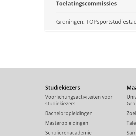
Toelatingscommissies
Groningen: TOPsportstudiestad
Studiekiezers
Maa
Voorlichtingsactiviteiten voor
Univ
studiekiezers
Gro
Bacheloropleidingen
Zoe
Masteropleidingen
Tal
Scholierenacademie
Sam