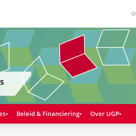
O
s
es
Beleid & Financiering
Over UGP