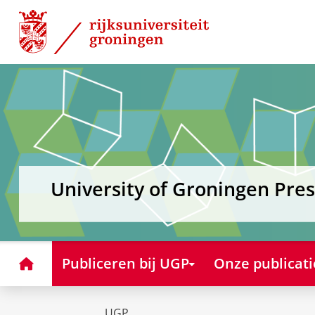
Skip
Skip
to
to
Content
Navigation
University of Groningen Pres
Home
Publiceren bij UGP
Onze publicati
UGP