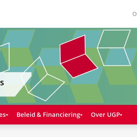
O
s
es
Beleid & Financiering
Over UGP