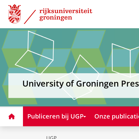
Skip
Skip
to
to
Content
Navigation
University of Groningen Pres
Home
Publiceren bij UGP
Onze publicati
UGP