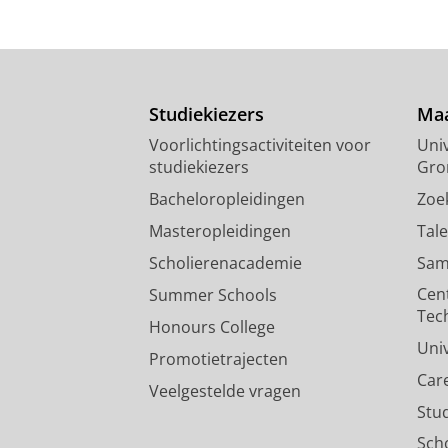
Studiekiezers
Maa
Voorlichtingsactiviteiten voor
Univ
studiekiezers
Gro
Bacheloropleidingen
Zoe
Masteropleidingen
Tal
Scholierenacademie
Sam
Cen
Summer Schools
Tec
Honours College
Uni
Promotietrajecten
Car
Veelgestelde vragen
Stu
Sch