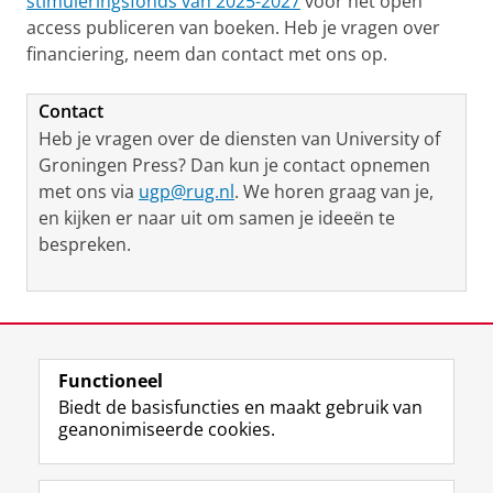
stimuleringsfonds van 2025-2027
voor het open
informatie over hun proces van peerreview en
uitgever wordt genoemd.Als licentie voor
opgenomen in
OCLC Worldcat
, zodat
access publiceren van boeken. Heb je vragen over
de uiteindelijke publicatie.
tijdschriften stellen we CC BY voor omdat dit
beschikbaar zijn via de online catalogi van
financiering, neem dan contact met ons op.
het best overeenkomt met de principes van
onderwijsinstellingen.
Lees hier alles over peerreview voor
open access zoals die door het Budapest
Contact
boeken
Open Access Initiative zijnverwoord en
Tijdschriften die daarvoor in aanmerking
Heb je vragen over de diensten van University of
aanbevolen worden door de Open Access
komen, worden geïndexeerd in de
Directory of
Groningen Press? Dan kun je contact opnemen
Scholarly Publishers Association (
OASPA
).
Open Access Journals (DOAJ)
.
met ons via
ugp@rug.nl
. We horen graag van je,
Boeken die daarvoor in aanmerking komen,
en kijken er naar uit om samen je ideeën te
Als licentie voor boeken en tekstboeken
worden geïndexeerd in de
Directory of Open
bespreken.
adviseren we CC BY-NC-SA.
Access Books (DOAB)
.
Laatst gewijzigd:
04 juni 2026 10:58
Functioneel
View this page in:
English
Biedt de basisfuncties en maakt gebruik van
geanonimiseerde cookies.
F
L
R
I
Y
Volg de RUG
a
i
S
n
o