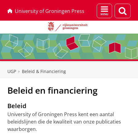
Menu
Zoek
University of Groningen Press
en
zoeken
Skip
Skip
to
to
UGP
Beleid & Financiering
Content
Navigation
Beleid en financiering
Beleid
University of Groningen Press kent een aantal
beleidslijnen die de kwaliteit van onze publicaties
waarborgen.