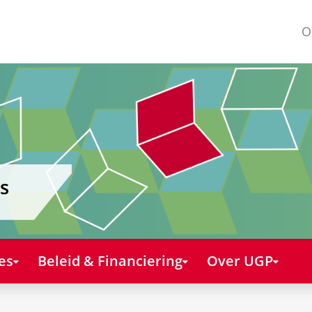
O
s
es
Beleid & Financiering
Over UGP