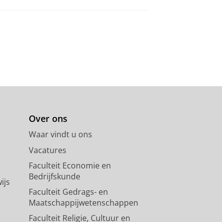
Over ons
Waar vindt u ons
Vacatures
Faculteit Economie en
Bedrijfskunde
ijs
Faculteit Gedrags- en
Maatschappijwetenschappen
Faculteit Religie, Cultuur en