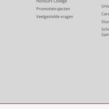
Honours College
Uni
Promotietrajecten
Car
Veelgestelde vragen
Stu
Sch
Sam