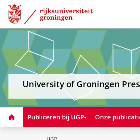
Skip
Skip
to
to
Content
Navigation
University of Groningen Pres
Home
Publiceren bij UGP
Onze publicati
UGP