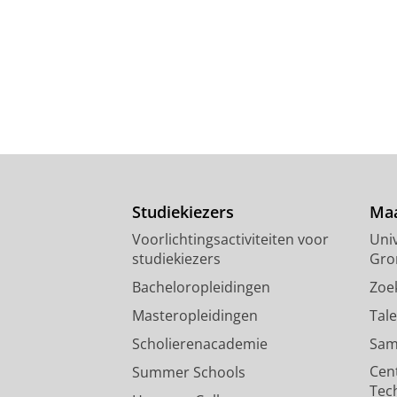
Studiekiezers
Maa
Voorlichtingsactiviteiten voor
Univ
studiekiezers
Gro
Bacheloropleidingen
Zoe
Masteropleidingen
Tal
Scholierenacademie
Sam
Cen
Summer Schools
Tec