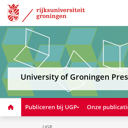
Skip
Skip
to
to
Content
Navigation
University of Groningen Pres
Home
Publiceren bij UGP
Onze publicati
UGP