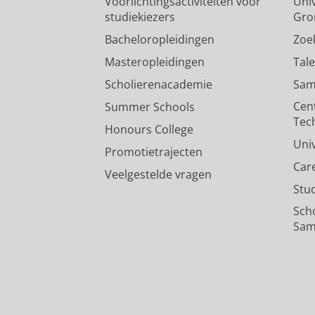
Voorlichtingsactiviteiten voor
Univ
studiekiezers
Gro
Bacheloropleidingen
Zoe
Masteropleidingen
Tal
Scholierenacademie
Sam
Cen
Summer Schools
Tec
Honours College
Uni
Promotietrajecten
Car
Veelgestelde vragen
Stu
Sch
Sam