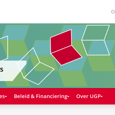
O
s
es
Beleid & Financiering
Over UGP