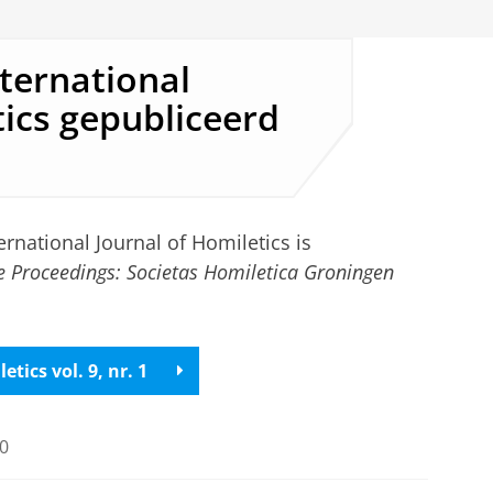
ernational
tics gepubliceerd
rnational Journal of Homiletics is
 Proceedings: Societas Homiletica Groningen
tics vol. 9, nr. 1
0